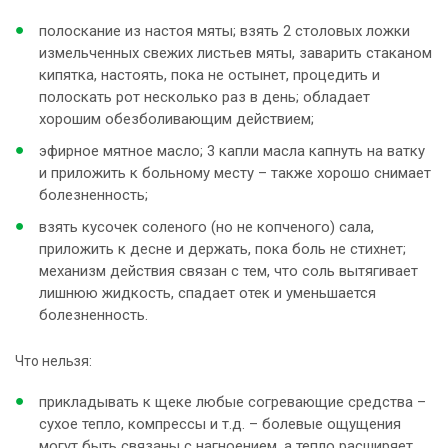
полоскание из настоя мяты; взять 2 столовых ложки
измельченных свежих листьев мяты, заварить стаканом
кипятка, настоять, пока не остынет, процедить и
полоскать рот несколько раз в день; обладает
хорошим обезболивающим действием;
эфирное мятное масло; 3 капли масла капнуть на ватку
и приложить к больному месту – также хорошо снимает
болезненность;
взять кусочек соленого (но не копченого) сала,
приложить к десне и держать, пока боль не стихнет;
механизм действия связан с тем, что соль вытягивает
лишнюю жидкость, спадает отек и уменьшается
болезненность.
Что нельзя:
прикладывать к щеке любые согревающие средства –
сухое тепло, компрессы и т.д. – болевые ощущения
могут быть связаны с нагноением, а тепло расширяет