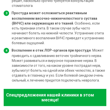
решит, насколько срочно требуется консультация
стоматолога.
Простуда может осложниться реактивным
воспалением височно-нижнечелюстного сустава
(ВНЧС) или окружающих его тканей
. Особенно, если
есть признаки отита. В таком случае зубы часто
начинают болеть на нижней челюсти. Устранение отита
и реактивного воспаления ВНЧС приведет к устранению
болевых ощущений.
Воспаление и отек ЛОР-органов при простуде
. Может
приводить к сдавливанию веточек тройничного нерва.
Может развиваться и вирусное поражение нерва. В
зависимости от того, на каком уровне пострадал нерв,
зубы могут болеть на одной или обеих челюстях, а также
отдавать в глазницу и ухо. Если болевой синдром очень
сильный, к лечению придется подключать невролога.
Спецпредложения нашей клиники в этом
месяце!