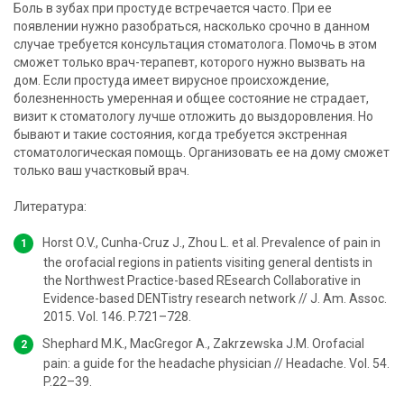
Боль в зубах при простуде встречается часто. При ее
появлении нужно разобраться, насколько срочно в данном
случае требуется консультация стоматолога. Помочь в этом
сможет только врач-терапевт, которого нужно вызвать на
дом. Если простуда имеет вирусное происхождение,
болезненность умеренная и общее состояние не страдает,
визит к стоматологу лучше отложить до выздоровления. Но
бывают и такие состояния, когда требуется экстренная
стоматологическая помощь. Организовать ее на дому сможет
только ваш участковый врач.
Литература:
Horst O.V., Cunha-Cruz J., Zhou L. et al. Prevalence of pain in
the orofacial regions in patients visiting general dentists in
the Northwest Practice-based REsearch Collaborative in
Evidence-based DENTistry research network // J. Am. Assoc.
2015. Vol. 146. P.721–728.
Shephard M.K., MacGregor A., Zakrzewska J.M. Orofacial
pain: a guide for the headache physician // Headache. Vol. 54.
P.22–39.