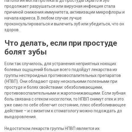
патология могла протекать до простуды скрыто и зуб
продолжает разрушаться или вирусная инфекция стала
причиной снижения иммунитета, активизации микрофлоры и
начала кариеса. В любом случае лучше
проконсультироваться и вылечить зуб или убедиться, что он
здоров.
Что делать, если при простуде
болят зубы
Если так случилось, для устранения неприятных ноющих
болевых ощущений больше всего подойдут лекарства из
группы нестероидных противовоспалительных препаратов
(НПВП). Они обладают сразу несколькими полезными при
простуде и болях свойствами: обезболивающими,
противовоспалительными и жаропонижающими. Если зубная
боль связана с отеком носоглотки, то НПВП снимут отек и это
уже само по себе облегчит состояние, плюс обезболивающее
действие – и с визитом к стоматологу можно подождать до
выздоровления.
Недостатком лекарств группы НПВП является их