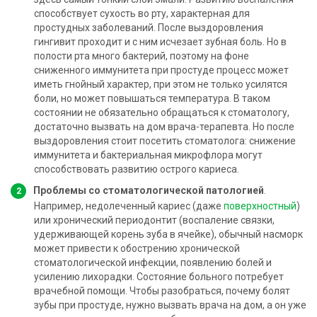
способствует сухость во рту, характерная для
простудных заболеваний. После выздоровления
гингивит проходит и с ним исчезает зубная боль. Но в
полости рта много бактерий, поэтому на фоне
сниженного иммунитета при простуде процесс может
иметь гнойный характер, при этом не только усилятся
боли, но может повышаться температура. В таком
состоянии не обязательно обращаться к стоматологу,
достаточно вызвать на дом врача-терапевта. Но после
выздоровления стоит посетить стоматолога: снижение
иммунитета и бактериальная микрофлора могут
способствовать развитию острого кариеса.
Проблемы со стоматологической патологией
.
Например, недолеченный кариес (даже
поверхностный
)
или хронический периодонтит (воспаление связки,
удерживающей корень зуба в ячейке), обычный насморк
может привести к обострению хронической
стоматологической инфекции, появлению болей и
усилению лихорадки. Состояние больного потребует
врачебной помощи. Чтобы разобраться, почему болят
зубы при простуде, нужно вызвать врача на дом, а он уже