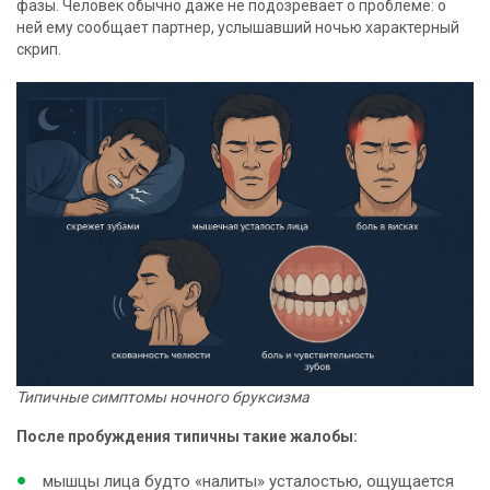
фазы. Человек обычно даже не подозревает о проблеме: о
ней ему сообщает партнер, услышавший ночью характерный
скрип.
Типичные симптомы ночного бруксизма
После пробуждения типичны такие жалобы:
мышцы лица будто «налиты» усталостью, ощущается