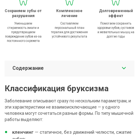
Сохраняем зубы от
Комплексное
Долговременный
разрушения
лечение
эффект
Уменьшаем
Составляем
Помогаем сохранить
стираемость эмали и
персональный план
здоровье зубов, суставов
предотвращаем
терапии для достижения
и жевательных мышц на
повреждение зубов из-за
устойчивого результата
долгие годы
постоянного скрежета
Содержание
Классификация бруксизма
Заболевание описывают сразу по нескольким параметрам, и
эти характеристики не взаимоисключающие — у одного
человека могут сочетаться разные формы. По типу мышечной
работы выделяют:
кленчинг
— статичное, без движений челюсти, сжатие
зубов;