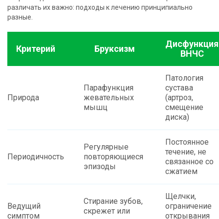
различать их важно: подходы к лечению принципиально
разные.
Дисфункция
Критерий
Бруксизм
ВНЧС
Патология
Парафункция
сустава
Природа
жевательных
(артроз,
мышц
смещение
диска)
Постоянное
Регулярные
течение, не
Периодичность
повторяющиеся
связанное со
эпизоды
сжатием
Щелчки,
Стирание зубов,
Ведущий
ограничение
скрежет или
симптом
открывания