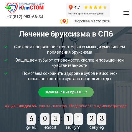
+7 (812) 983-66-34
Хорошее место 2026
Лечение бруксизма в СПб
Снижаем напряжение жевательных мышц и уменьшаем
проявления бруксизма
Защищаем зубы от стираемости, сколов и повышенной
чувствительности
Помогаем сохранить здоровье зубов и височно-
нижнечелюстного сустава на долгие годы
Записаться на прием
Акция!
Скидка 5%
новым клиентам. Подробности у администратора!
6
6
:
0
0
3
3
:
1
1
1
1
:
2
2
3
2
1
3
2
1
дней
часов
минут
секунд