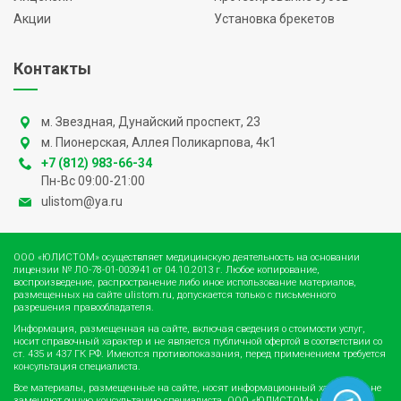
Акции
Установка брекетов
Контакты
м. Звездная, Дунайский проспект, 23
м. Пионерская, Аллея Поликарпова, 4к1
+7 (812) 983-66-34
Пн-Вс 09:00-21:00
ulistom@ya.ru
ООО «ЮЛИСТОМ» осуществляет медицинскую деятельность на основании
лицензии
№ ЛО-78-01-003941
от 04.10.2013 г. Любое копирование,
воспроизведение, распространение либо иное использование материалов,
размещенных на сайте
ulistom.ru
, допускается только с письменного
разрешения правообладателя.
Информация, размещенная на сайте, включая сведения о стоимости услуг,
носит справочный характер и не является публичной офертой в соответствии со
ст. 435 и 437 ГК РФ. Имеются противопоказания, перед применением требуется
консультация специалиста.
Все материалы, размещенные на сайте, носят информационный характер и не
заменяют очную консультацию специалиста. ООО «ЮЛИСТОМ» не несёт