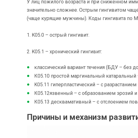
У лиц пожилого возраста и при сниженном имм
значительно сложнее. Острым гингивитом чаще 
(чаще курящие мужчины). Коды гингивита по 
1. K05.0 – острый гингивит.
2. K05.1 – хронический гингивит:
классический вариант течения (БДУ – без д
К05.10 простой маргинальный катаральный 
K05.11 гиперпластический – с разрастанием 
К05.12язвенный – с образованием эрозий и 
К05.13 десквамативный – с отслоением пов
Причины и механизм развити