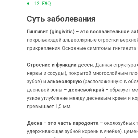
12. FAQ
Суть заболевания
Гингивит (gingivitis) – это воспалительное 
покрывающей альвеолярные отростки верхней 
прикрепления. Основные симптомы гингивита –
Строение и функции десен.
Данная структура 
нервы и сосуды), покрытой многослойным пл
зубов) и
альвеолярную
(расположенную в обла
десневой зоны –
десневой край
– образует м
узкое углубление между десневым краем и ко
превышает 1,5 мм.
Десна – это часть пародонта
– околозубных тк
удерживающая зубной корень в ячейке), цемент