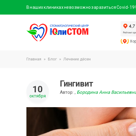
В наших клиниках невозможно заразиться Covid-19
Хор
Главная
Блог
Лечение дёсен
Гингивит
10
Автор:
,
Бородина Анна Васильевн
октября