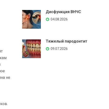
Дисфункция ВНЧС
04.08.2026
Тяжелый пародонтит
09.07.2026
ят
йкам
й
шое
на не
ков.