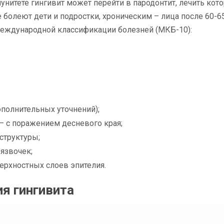
унитете гингивит может перейти в пародонтит, лечить кот
болеют дети и подростки, хроническим – лица после 60-6
Международной классификации болезней (МКБ-10):
ополнительных уточнений);
– с поражением десневого края;
структуры;
язвочек;
ерхностных слоев эпителия.
я гингивита