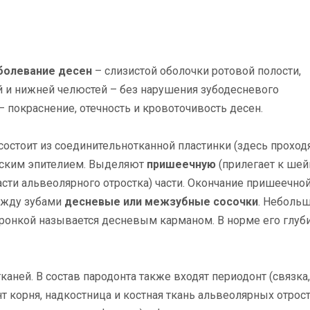
заболевание десен
– слизистой оболочки ротовой полости,
и нижней челюстей – без нарушения зубодесневого
 покраснение, отечность и кровоточивость десен.
состоит из соединительнотканной пластинки (здесь проход
оским эпителием. Выделяют
пришеечную
(прилегает к ше
сти альвеолярного отростка) части. Окончание пришеечно
ежду зубами
десневые или межзубные сосочки
. Неболь
ронкой называется десневым карманом. В норме его глуби
аней. В состав пародонта также входят периодонт (связка,
 корня, надкостница и костная ткань альвеолярных отрост