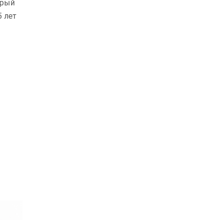
орый
5 лет