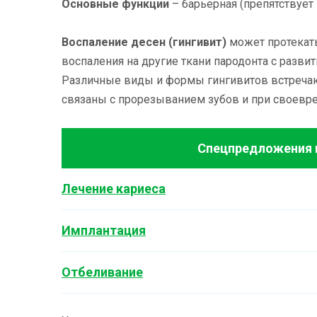
Основные функции
– барьерная (препятствуе
Воспаление десен (гингивит)
может протекать
воспаления на другие ткани пародонта с разв
Различные виды и формы гингивитов встречают
связаны с прорезыванием зубов и при своев
Спецпредложения н
Лечение кариеса
Имплантация
Отбеливание