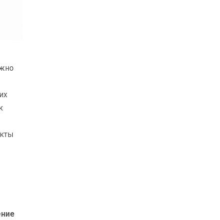
ажно
их
к
укты
ение